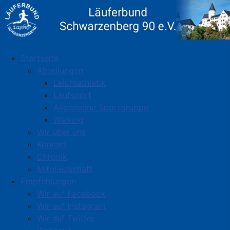
Startseite
Abteilungen
Leichtathletik
Laufsport
Allgemeine Sportgruppe
Walking
Wir über uns
Kontakt
Chronik
Mitgliedschaft
Empfehlungen
Wir auf Facebook
Wir auf Instagram
Wir auf Twitter