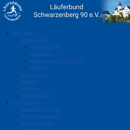
Startseite
Abteilungen
Leichtathletik
Laufsport
Allgemeine Sportgruppe
Walking
Wir über uns
Kontakt
Chronik
Mitgliedschaft
Empfehlungen
Wir auf Facebook
Wir auf Instagram
Wir auf Twitter