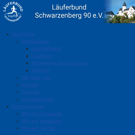
Startseite
Abteilungen
Leichtathletik
Laufsport
Allgemeine Sportgruppe
Walking
Wir über uns
Kontakt
Chronik
Mitgliedschaft
Empfehlungen
Wir auf Facebook
Wir auf Instagram
Wir auf Twitter