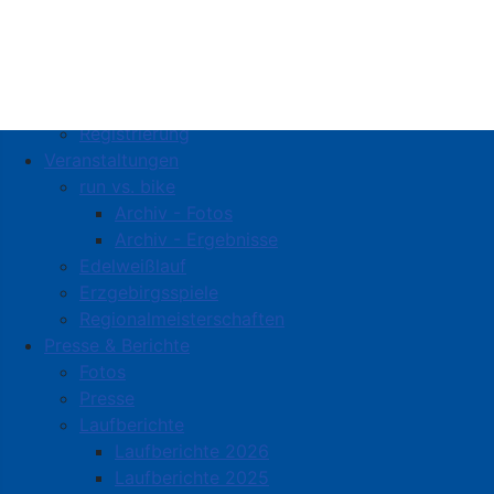
Weblinks
Mitgliederbereich
Anmeldung
Benutzername vergessen
Passwort vergessen
Registrierung
Veranstaltungen
run vs. bike
Archiv - Fotos
Archiv - Ergebnisse
Edelweißlauf
Erzgebirgsspiele
Regionalmeisterschaften
Presse & Berichte
Fotos
Presse
Laufberichte
Laufberichte 2026
Laufberichte 2025