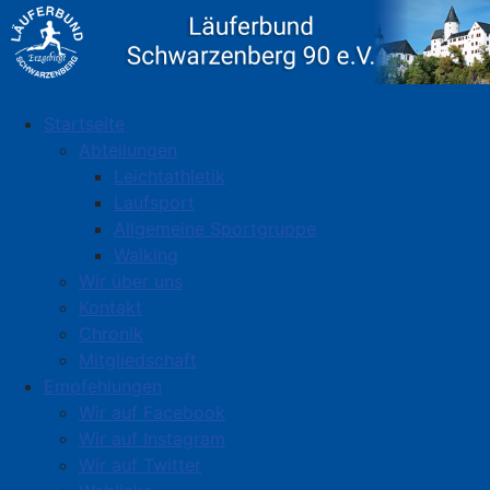
Startseite
Abteilungen
Leichtathletik
Laufsport
Allgemeine Sportgruppe
Walking
Wir über uns
Kontakt
Chronik
Mitgliedschaft
Empfehlungen
Wir auf Facebook
Wir auf Instagram
Wir auf Twitter