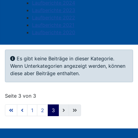
Laufberichte 2024
Laufberichte 2023
Laufberichte 2022
Laufberichte 2021
Laufberichte 2020
Information
Es gibt keine Beiträge in dieser Kategorie.
Wenn Unterkategorien angezeigt werden, können
diese aber Beiträge enthalten.
Seite 3 von 3
1
2
3