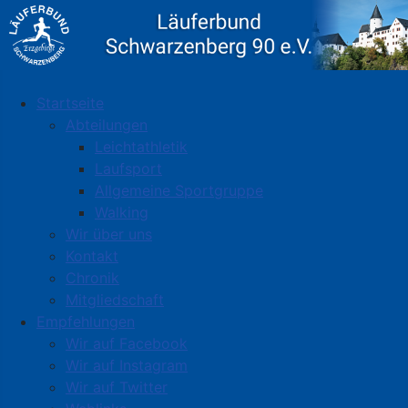
Startseite
Abteilungen
Leichtathletik
Laufsport
Allgemeine Sportgruppe
Walking
Wir über uns
Kontakt
Chronik
Mitgliedschaft
Empfehlungen
Wir auf Facebook
Wir auf Instagram
Wir auf Twitter