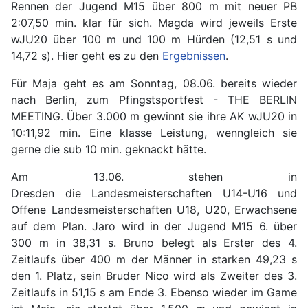
Rennen der Jugend M15 über 800 m mit neuer PB
2:07,50 min. klar für sich. Magda wird jeweils Erste
wJU20
über 100 m und 100 m Hürden (12,51 s und
14,72 s). Hier geht es zu den
Ergebnissen
.
Für Maja geht es am Sonntag, 08.06. bereits wieder
nach Berlin, zum Pfingstsportfest - THE BERLIN
MEETING. Über 3.000 m gewinnt sie ihre AK wJU20 in
10:11,92 min. Eine klasse Leistung, wenngleich sie
gerne die sub 10 min. geknackt hätte.
Am 13.06. stehen
in
Dresden
die Landesmeisterschaften U14-U16 und
Offene Landesmeisterschaften U18, U20, Erwachsene
auf dem Plan. Jaro wird in der Jugend M15 6. über
300 m in 38,31 s. Bruno belegt als Erster des 4.
Zeitlaufs über 400 m der Männer in starken 49,23 s
den 1. Platz, sein Bruder Nico wird als Zweiter des 3.
Zeitlaufs in 51,15 s am Ende 3. Ebenso wieder im Game