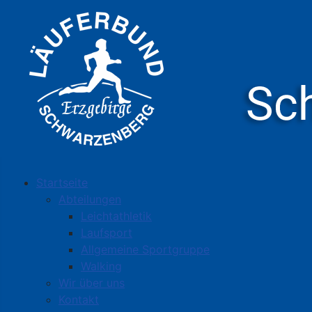
Startseite
Abteilungen
Leichtathletik
Laufsport
Allgemeine Sportgruppe
Walking
Wir über uns
Kontakt