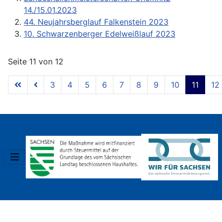
14./15.01.2023
44. Neujahrsberglauf Falkenstein 2023
10. Schwarzenberger Edelweißlauf 2023
Seite 11 von 12
3
4
5
6
7
8
9
10
11
12