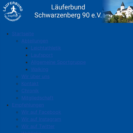
Startseite
Abteilungen
Leichtathletik
Laufsport
Allgemeine Sportgruppe
Walking
Wir über uns
Kontakt
Chronik
Mitgliedschaft
Empfehlungen
Wir auf Facebook
Wir auf Instagram
Wir auf Twitter