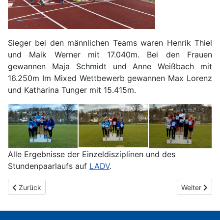
Sieger bei den männlichen Teams waren Henrik Thiel
und Maik Werner mit 17.040m. Bei den Frauen
gewannen Maja Schmidt und Anne Weißbach mit
16.250m Im Mixed Wettbewerb gewannen Max Lorenz
und Katharina Tunger mit 15.415m.
Alle Ergebnisse der Einzeldisziplinen und des
Stundenpaarlaufs auf
LADV
.
Vorheriger Beitrag: DM Langstaffeln U23 in Bietigheim-Bissingen
Nächster Be
Zurück
Weiter