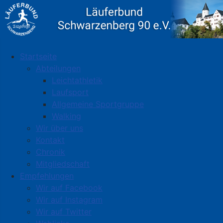
Startseite
Abteilungen
Leichtathletik
Laufsport
Allgemeine Sportgruppe
Walking
Wir über uns
Kontakt
Chronik
Mitgliedschaft
Empfehlungen
Wir auf Facebook
Wir auf Instagram
Wir auf Twitter