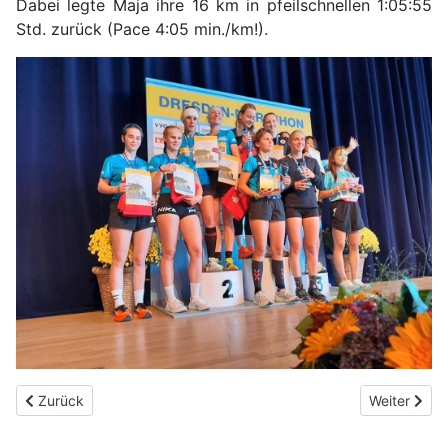
Dabei
legte
Maja ihre 16 km in pfeilschnellen 1:05:55
Std. zurück (Pace 4:05 min./km!).
Vorheriger Beitrag: 36. Glauchauer Herbstlauf 2023
Nächster Be
Zurück
Weiter