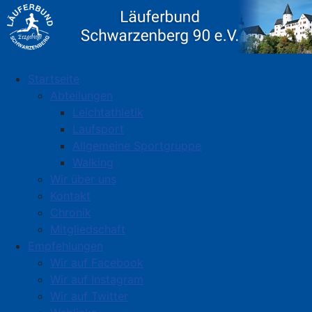
Startseite
Abteilungen
Leichtathletik
Laufsport
Allgemeine Sportgruppe
Walking
Wir über uns
Kontakt
Chronik
Mitgliedschaft
Empfehlungen
Wir auf Facebook
Wir auf Instagram
Wir auf Twitter