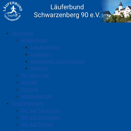
Startseite
Abteilungen
Leichtathletik
Laufsport
Allgemeine Sportgruppe
Walking
Wir über uns
Kontakt
Chronik
Mitgliedschaft
Empfehlungen
Wir auf Facebook
Wir auf Instagram
Wir auf Twitter