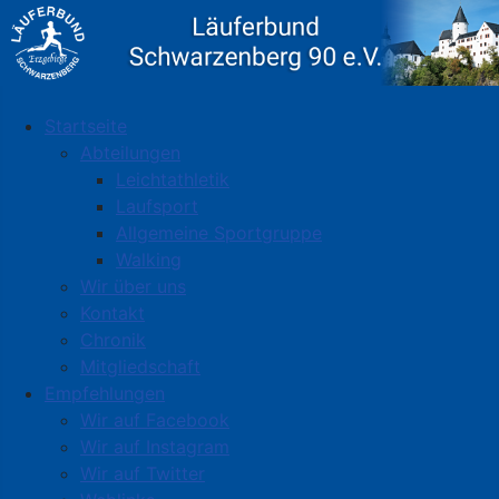
Startseite
Abteilungen
Leichtathletik
Laufsport
Allgemeine Sportgruppe
Walking
Wir über uns
Kontakt
Chronik
Mitgliedschaft
Empfehlungen
Wir auf Facebook
Wir auf Instagram
Wir auf Twitter