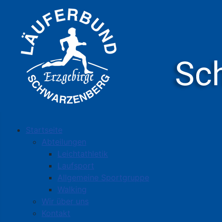
Startseite
Abteilungen
Leichtathletik
Laufsport
Allgemeine Sportgruppe
Walking
Wir über uns
Kontakt