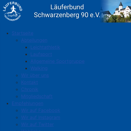
Startseite
Abteilungen
Leichtathletik
Laufsport
Allgemeine Sportgruppe
Walking
Wir über uns
Kontakt
Chronik
Mitgliedschaft
Empfehlungen
Wir auf Facebook
Wir auf Instagram
Wir auf Twitter