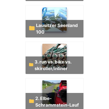
Lausitzer Seenland
100
3. run vs. bike vs.
skiroller/inliner
2. Elbe-
Schrammstein-Lauf