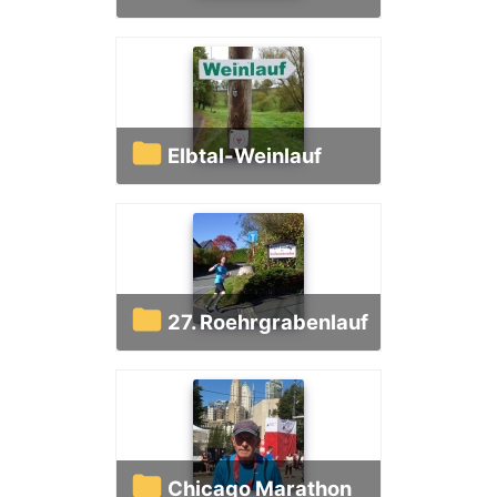
Elbtal-Weinlauf
27. Roehrgrabenlauf
Chicago Marathon