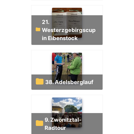
21.
Westerzgebirgscup
in Eibenstock
38. Adelsberglauf
9. Zwönitztal-
Radtour